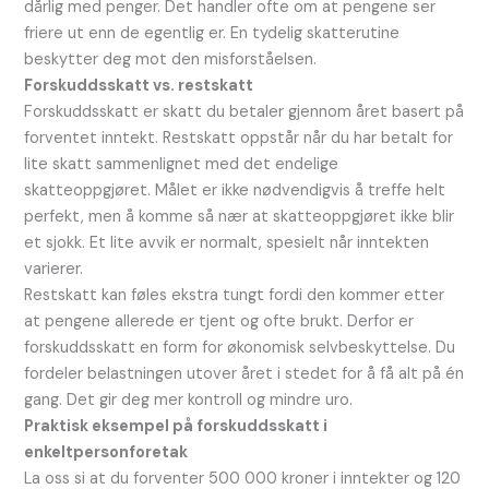
dårlig med penger. Det handler ofte om at pengene ser
friere ut enn de egentlig er. En tydelig skatterutine
beskytter deg mot den misforståelsen.
Forskuddsskatt vs. restskatt
Forskuddsskatt er skatt du betaler gjennom året basert på
forventet inntekt. Restskatt oppstår når du har betalt for
lite skatt sammenlignet med det endelige
skatteoppgjøret. Målet er ikke nødvendigvis å treffe helt
perfekt, men å komme så nær at skatteoppgjøret ikke blir
et sjokk. Et lite avvik er normalt, spesielt når inntekten
varierer.
Restskatt kan føles ekstra tungt fordi den kommer etter
at pengene allerede er tjent og ofte brukt. Derfor er
forskuddsskatt en form for økonomisk selvbeskyttelse. Du
fordeler belastningen utover året i stedet for å få alt på én
gang. Det gir deg mer kontroll og mindre uro.
Praktisk eksempel på forskuddsskatt i
enkeltpersonforetak
La oss si at du forventer 500 000 kroner i inntekter og 120