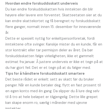
Hvordan endre forskuddsskatt underveis
Du kan endre forskuddsskatten hvis inntekten din blir
høyere eller lavere enn forventet. Skatteetaten sier at du
kan endre skattekortet og få beregnet ny forskuddsskatt
flere ganger, normalt innen 15. desember for inneværende
år.
Dette er spesielt nyttig for enkeltpersonforetak, fordi
inntektene ofte svinger. Kanskje mister du en kunde, får en
stor kontrakt eller tar permisjon deler av året. Da bør
forskuddsskatten følge virkeligheten, ikke et gammelt
estimat fra januar. Å justere underveis er ikke et tegn på at
du har gjort feil. Det er et tegn på at du følger med.
Tips for å håndtere forskuddsskatt smartere
Det beste rådet er enkelt: sett av skatt før du bruker
penger. Når en kunde betaler deg, flytt en fast prosent til
en egen konto med én gang. Da slipper du å lure deg selv
til å tro at hele beløpet er tilgjengelig. Dette lille grepet
kan skape enorm ro, særlig i måneder med ujevne
inntekter.