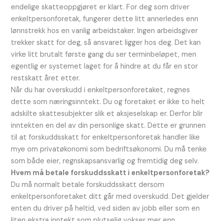
endelige skatteoppgjøret er klart. For deg som driver
enkeltpersonforetak, fungerer dette litt annerledes enn
lønnstrekk hos en vanlig arbeidstaker. Ingen arbeidsgiver
trekker skatt for deg, så ansvaret ligger hos deg. Det kan
virke litt brutalt første gang du ser terminbeløpet, men
egentlig er systemet laget for å hindre at du får en stor
restskatt året etter.
Når du har overskudd i enkeltpersonforetaket, regnes
dette som næringsinntekt. Du og foretaket er ikke to helt
adskilte skattesubjekter slik et aksjeselskap er. Derfor blir
inntekten en del av din personlige skatt. Dette er grunnen
til at forskuddsskatt for enkeltpersonforetak handler like
mye om privatøkonomi som bedriftsøkonomi. Du må tenke
som både eier, regnskapsansvarlig og fremtidig deg selv.
Hvem må betale forskuddsskatt i enkeltpersonforetak?
Du må normalt betale forskuddsskatt dersom
enkeltpersonforetaket ditt går med overskudd. Det gjelder
enten du driver på heltid, ved siden av jobb eller som en
liten ekstra inntekt som plutselig vokser mer enn