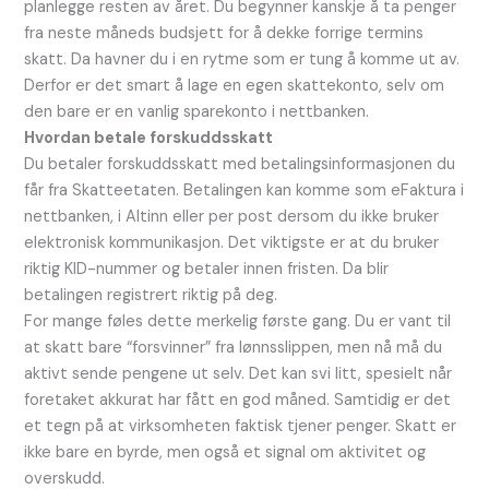
planlegge resten av året. Du begynner kanskje å ta penger
fra neste måneds budsjett for å dekke forrige termins
skatt. Da havner du i en rytme som er tung å komme ut av.
Derfor er det smart å lage en egen skattekonto, selv om
den bare er en vanlig sparekonto i nettbanken.
Hvordan betale forskuddsskatt
Du betaler forskuddsskatt med betalingsinformasjonen du
får fra Skatteetaten. Betalingen kan komme som eFaktura i
nettbanken, i Altinn eller per post dersom du ikke bruker
elektronisk kommunikasjon. Det viktigste er at du bruker
riktig KID-nummer og betaler innen fristen. Da blir
betalingen registrert riktig på deg.
For mange føles dette merkelig første gang. Du er vant til
at skatt bare “forsvinner” fra lønnsslippen, men nå må du
aktivt sende pengene ut selv. Det kan svi litt, spesielt når
foretaket akkurat har fått en god måned. Samtidig er det
et tegn på at virksomheten faktisk tjener penger. Skatt er
ikke bare en byrde, men også et signal om aktivitet og
overskudd.