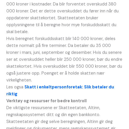
000 kroner i kostnader. Da blir forventet overskudd 380
000 kroner. Det er dette overskuddet du fører inn når du
oppdaterer skattekortet. Skatteetaten bruker
opplysningene til å beregne hvor mye forskuddsskatt du
skal betale.
Hvis beregnet forskuddsskatt blir 140 000 kroner, deles
dette normalt på fire terminer. Da betaler du 35 000
kroner i mars, juni, september og desember. Hvis du senere
ser at overskuddet heller blir 250 000 kroner, bør du endre
skattekortet. Hvis overskuddet blir 550 000 kroner, bør du
også justere opp. Poenget er å holde skatten nær
virkeligheten.
Les ogsa
Skatt i enkeltpersonforetak: Slik betaler du
riktig
Verktøy og ressurser for bedre kontroll
De viktigste ressursene er Skatteetaten, Altinn,
regnskapssystemet ditt og din egen bankkonto.
Skatteetaten gir deg selve beregningen, Altinn gir deg
meldinger og dokumenter, mens regnskapssystemet gir