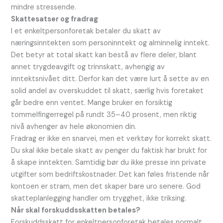
mindre stressende.
Skattesatser og fradrag
I et enkeltpersonforetak betaler du skatt av
næringsinntekten som personinntekt og alminnelig inntekt.
Det betyr at total skatt kan bestå av flere deler, blant
annet trygdeavgift og trinnskatt, avhengig av
inntektsnivået ditt. Derfor kan det være lurt å sette av en
solid andel av overskuddet til skatt, særlig hvis foretaket
går bedre enn ventet. Mange bruker en forsiktig
tommelfingerregel på rundt 35–40 prosent, men riktig
nivå avhenger av hele økonomien din.
Fradrag er ikke en snarvei, men et verktøy for korrekt skatt.
Du skal ikke betale skatt av penger du faktisk har brukt for
å skape inntekten. Samtidig bør du ikke presse inn private
utgifter som bedriftskostnader. Det kan føles fristende når
kontoen er stram, men det skaper bare uro senere. God
skatteplanlegging handler om trygghet, ikke triksing.
Når skal forskuddsskatten betales?
Forskuddsskatt for enkeltpersonforetak betales normalt