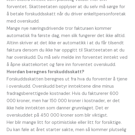
forventet. Skatteetaten opplyser at du selv må sørge for
å betale forskuddsskatt når du driver enkeltpersonforetak
med overskudd.
Mange nye næringsdrivende tror fakturaen kommer
automatisk fra første dag, men slik fungerer det ikke alltid.
Altinn skriver at det ikke er automatikk i at du får tilsendt
faktura dersom du ikke har oppgitt til Skatteetaten at du
har overskudd. Du må selv melde inn forventet inntekt ved
å åpne skattekortet og føre inn forventet overskudd.
Hvordan beregnes forskuddsskatt?
Forskuddsskatten beregnes ut fra hva du forventer å tjene
i overskudd. Overskudd betyr inntektene dine minus
fradragsberettigede kostnader. Hvis du fakturerer 600
000 kroner, men har 150 000 kroner i kostnader, er det
ikke hele inntekten som danner grunnlaget. Det er
overskuddet på 450 000 kroner som blir viktigst.
Her blir mange litt for optimistiske eller litt for forsiktige.
Du kan føle at året starter sakte, men så kommer plutselig