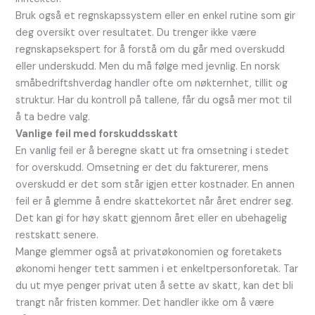
Bruk også et regnskapssystem eller en enkel rutine som gir
deg oversikt over resultatet. Du trenger ikke være
regnskapsekspert for å forstå om du går med overskudd
eller underskudd. Men du må følge med jevnlig. En norsk
småbedriftshverdag handler ofte om nøkternhet, tillit og
struktur. Har du kontroll på tallene, får du også mer mot til
å ta bedre valg.
Vanlige feil med forskuddsskatt
En vanlig feil er å beregne skatt ut fra omsetning i stedet
for overskudd. Omsetning er det du fakturerer, mens
overskudd er det som står igjen etter kostnader. En annen
feil er å glemme å endre skattekortet når året endrer seg.
Det kan gi for høy skatt gjennom året eller en ubehagelig
restskatt senere.
Mange glemmer også at privatøkonomien og foretakets
økonomi henger tett sammen i et enkeltpersonforetak. Tar
du ut mye penger privat uten å sette av skatt, kan det bli
trangt når fristen kommer. Det handler ikke om å være