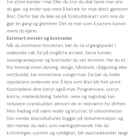
tre store kunder i mai. Eller du tror du skal tjene mer enn
du gjør, og ender opp med å betale for mye skatt gjennom
året. Derfor bør du ikke se på forskuddsskatt som noe du
gjør én gang og glemmer. Det er mer som å justere kursen
mens du kjører.
Estimert inntekt og kostnader
Når du estimerer inntekten, bør du ta utgangspunkt i
realistiske tall. Se på inngåtte avtaler, faste kunder,
sesongvariasjoner og kostnader du vet kommer. Har du et
lite foretak innen skriving, design, håndverk, rådgivning eller
nettbutikk, kan inntektene svinge mye. Da bør du heller
oppdatere underveis enn å late som året blir helt jevnt.
Kostnadene dine betyr også mye. Programvare, utstyr,
kontor, markedsføring, telefon, reise og regnskap kan
redusere overskuddet dersom de er relevante for driften.
Men fradrag må være reelle og knyttet til virksomheten.
Den norske skattekulturen bygger på dokumentasjon, og
det merker du raskt som næringsdrivende. Har du
kvitteringer, system og ryddighet, blir skattearbeidet langt