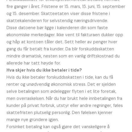
fire ganger i året. Fristene er 15. mars, 15. juni, 15. september
og 15. desember. Skatteetaten viser disse fristene i
skattekalenderen for selvstendig næringsdrivende.
Disse datoene bør ligge i kalenderen din som faste
økonomiske merkedager. Ikke vent til fakturaen dukker opp
og håp at kontoen tåler det. Sett heller av penger hver
gang du får betalt fra kunder. Da blir forskuddsskatten
mindre dramatisk, nesten som en vanlig driftskostnad du
allerede har tatt høyde for.
Hva skjer hvis du ikke betaler i tide?
Hvis du ikke betaler forskuddsskatten i tide, kan du få
renter og unødvendig økonomisk stress. Det er sjelden
selve betalingen som ødelegger flyten i et lite foretak,
men overraskelsen. Når du har brukt hele innbetalingen fra
kunder på privat forbruk, utstyr eller andre regninger, føles
skattefristen plutselig personlig. Den følelsen kjenner
mange nye gründere igjen.
Forsinket betaling kan også gjøre det vanskeligere å