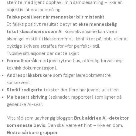
stemte med kjent opphav i min samplesamling – ikke en
objektiv laboratoriemåling.
Falske positiver: når mennesker blir mistenkt
Et falskt positivt resultat betyr at
ekte menneskelig
tekst klassifiseres som AI
. Konsekvensene kan være
alvorlige: mistillit i klasserommet, konflikter på jobb, eller at
dyktige skrivere straffes for «for perfekt» stil.
Typiske situasjoner der dette skjer:
Formelt språk
med jevn rytme (jus, offentlig forvaltning,
teknisk dokumentasjon).
Andrespråksbrukere
som følger lærebokmønstre
konsekvent.
Sterkt redigerte
tekster der flere har jevnet ut stilen.
Malbasert skriving
(søknader, rapporter) som ligner på
generiske AI-svar.
Mitt råd som uavhengig blogger:
Bruk aldri en AI-detektor
som eneste bevis.
Den skal være et hint – ikke en dom.
Ekstra sårbare grupper