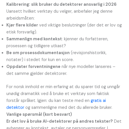
Kalibrering: slik bruker du detektorer ansvarlig i 2026
Uansett hvilket verktøy du velger, anbefaler jeg denne
arbeidsmåten:
Kjør flere kilder
ved viktige beslutninger (der det er lov og
etisk forsvarlig).
Sammenlign med kontekst
: kjenner du forfatteren,
prosessen og tidligere utkast?
Be om prosessdokumentasjon
(revisjonshistorikk,
notater) i stedet for kun en score.
Oppdater forventningene
når nye modeller lanseres –
det samme gjelder detektorer.
For norsk innhold er min erfaring at du sparer tid og unngår
unødig dramatikk ved å bruke et verktøy som faktisk
forstår språket. Igjen: du kan teste med en
gratis ai
detektor
og sammenligne med det du allerede bruker.
Vanlige spørsmål (kort besvart)
Er det lov å bruke AI-detektorer på andres tekster?
Det
avhenger av kontekst, avtaler og personvernregler. I