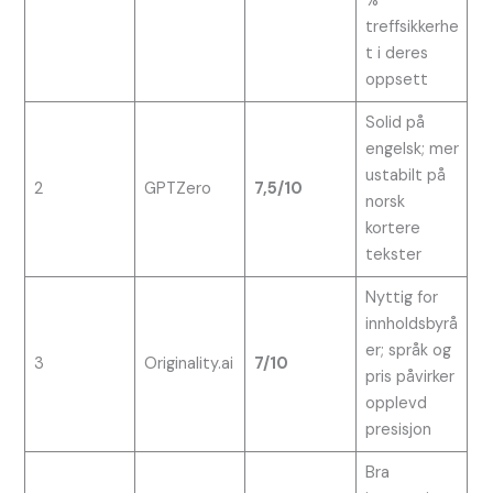
%
treffsikkerhe
t i deres
oppsett
Solid på
engelsk; mer
ustabilt på
2
GPTZero
7,5/10
norsk
kortere
tekster
Nyttig for
innholdsbyrå
er; språk og
3
Originality.ai
7/10
pris påvirker
opplevd
presisjon
Bra