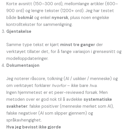
Korte avsnitt (150–300 ord), mellomlange artikler (600–
900 ord) og lengre tekster (1200+ ord). Jeg har testet
både
bokmål
og enkel
nynorsk
, pluss noen engelske
kontrolltekster for sammenligning.
Gjentakelse
Samme type tekst er kjørt
minst tre ganger
der
verktøyet tillater det, for å fange variasjon i grensesnitt og
modelloppdateringer.
Dokumentasjon
Jeg noterer råscore, tolkning (AI / usikker / menneske) og
om verktøyet forklarer
hvorfor
– ikke bare
hva
.
Ingen hjemmetest er et peer-reviewed forsøk. Men
metoden over er god nok til å avdekke
systematiske
svakheter
: falske positiver (menneske merket som AI),
falske negativer (AI som slipper gjennem) og
språkavhengighet.
Hva jeg bevisst ikke gjorde