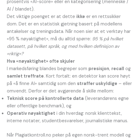
prosentvis «AI-score» eller en kategorisering (menneske /
AI / blandet).
Det viktige poenget er at dette
ikke
er en rettssikker
dom. Det er en statistisk gjetning basert på modellens
antakelser og treningsdata. Når noen sier at et verktøy har
«95 % nøyaktighet», må du alltid spørre:
95 % på hvilket
datasett, på hvilket språk, og med hvilken definisjon av
«riktig»?
Hva «nøyaktighet» ofte skjuler
I markedsføring blandes begreper som
presisjon
,
recall
og
samlet treffrate
. Kort fortalt: en detektor kan score høyt
på «å finne AI» samtidig som den
straffer uskyldige
– eller
omvendt. Derfor er det avgjørende å skille mellom:
Teknisk score på kontrollerte data
(leverandørens egne
eller offentlige benchmark), og
Operativ nøyaktighet
i din hverdag: norsk klienttekst,
interne notater, studentbesvarelser, journalistiske manus.
Når Plagiatkontroll.no peker på egen norsk-trent modell og