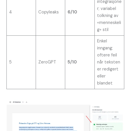
integrasjone
r; variabel
4
Copyleaks
6/10
tolkning av
«menneskeli
g» stil
Enkel
inngang;
oftere feil
5
ZeroGPT
5/10
når teksten
er redigert
eller
blandet