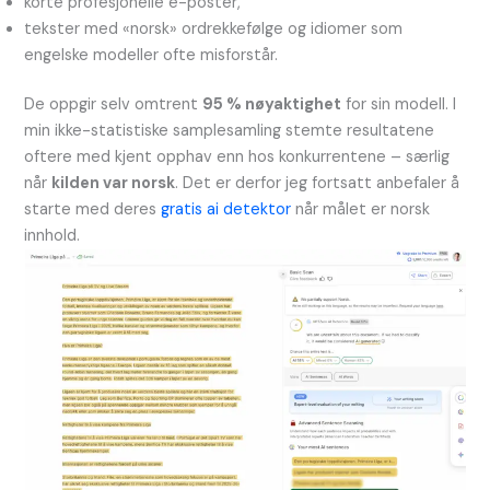
korte profesjonelle e-poster,
tekster med «norsk» ordrekkefølge og idiomer som
engelske modeller ofte misforstår.
De oppgir selv omtrent
95 % nøyaktighet
for sin modell. I
min ikke-statistiske samplesamling stemte resultatene
oftere med kjent opphav enn hos konkurrentene – særlig
når
kilden var norsk
. Det er derfor jeg fortsatt anbefaler å
starte med deres
gratis ai detektor
når målet er norsk
innhold.