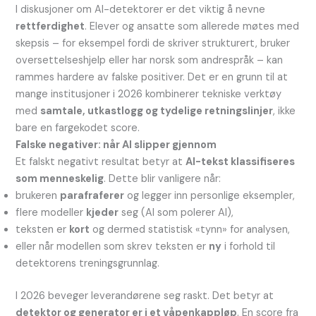
I diskusjoner om AI-detektorer er det viktig å nevne
rettferdighet
. Elever og ansatte som allerede møtes med
skepsis – for eksempel fordi de skriver strukturert, bruker
oversettelseshjelp eller har norsk som andrespråk – kan
rammes hardere av falske positiver. Det er en grunn til at
mange institusjoner i 2026 kombinerer tekniske verktøy
med
samtale, utkastlogg og tydelige retningslinjer
, ikke
bare en fargekodet score.
Falske negativer: når AI slipper gjennom
Et falskt negativt resultat betyr at
AI-tekst klassifiseres
som menneskelig
. Dette blir vanligere når:
brukeren
parafraferer
og legger inn personlige eksempler,
flere modeller
kjeder
seg (AI som polerer AI),
teksten er
kort
og dermed statistisk «tynn» for analysen,
eller når modellen som skrev teksten er
ny
i forhold til
detektorens treningsgrunnlag.
I 2026 beveger leverandørene seg raskt. Det betyr at
detektor og generator er i et våpenkappløp
. En score fra