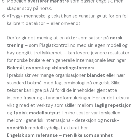
Modellen
overfører mønstre
som passer engelsk, men
skaper støy på norsk.
«Trygg» menneskelig tekst kan se «unaturlig» ut for en feil
kalibrert detektor – eller omvendt.
Derfor gir det mening at en aktør som satser på
norsk
trening
– som Plagiatkontroll.no med sin egen modell og
høy oppgitt treffsikkerhet – kan levere jevnere resultater
for norske brukere enn generelle internasjonale løsninger.
Bokmål, nynorsk og «blandingsformer»
I praksis skriver mange organisasjoner
blandet
eller nær
standard bokmål med fagterminologi på engelsk. Slike
tekster kan ligne på AI fordi de inneholder gjentatte
interne fraser og standardformuleringer. Her er det ekstra
viktig med et verktøy som skiller mellom
faglig repetisjon
og
typisk modelloutput
. I mine tester var forskjellen
mellom «generisk internasjonal» deteksjon og
norsk-
spesifikk
modell tydeligst akkurat her.
Engelsk som referanse – men ikke som sannhet