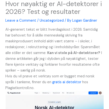
Hvor nøyaktig er AI-detektorer i
2026? Test og resultater
Leave a Comment
/
Uncategorized
/ By
Logan Gardiner
AI-generert tekst er blitt hverdagskost i 2026. Samtidig
har behovet for å skille menneskelig skriving fra
maskinprodusert innhold aldri vært større – i skoler, i
redaksjoner, i rekruttering og i innholdsbyråer. Spørsmålet
alle stiller er det samme:
Kan vi stole på AI-detektorer?
I
denne artikkelen går jeg i dybden på nøyaktighet, tester
flere kjente verktøy og forklarer hvorfor resultatene ofte
spriker – særlig på norsk.
Hvis du vil prøve et verktøy som er bygget med norsk
språk i tankene, finner du en
gratis ai detektor
hos
Plagiatkontroll.no.