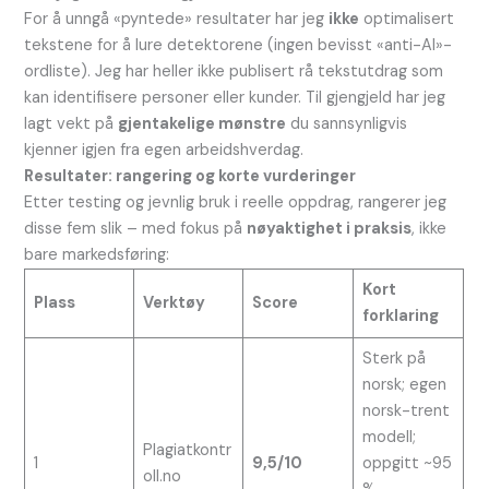
For å unngå «pyntede» resultater har jeg
ikke
optimalisert
tekstene for å lure detektorene (ingen bevisst «anti-AI»-
ordliste). Jeg har heller ikke publisert rå tekstutdrag som
kan identifisere personer eller kunder. Til gjengjeld har jeg
lagt vekt på
gjentakelige mønstre
du sannsynligvis
kjenner igjen fra egen arbeidshverdag.
Resultater: rangering og korte vurderinger
Etter testing og jevnlig bruk i reelle oppdrag, rangerer jeg
disse fem slik – med fokus på
nøyaktighet i praksis
, ikke
bare markedsføring:
Kort
Plass
Verktøy
Score
forklaring
Sterk på
norsk; egen
norsk-trent
modell;
Plagiatkontr
1
9,5/10
oppgitt ~95
oll.no