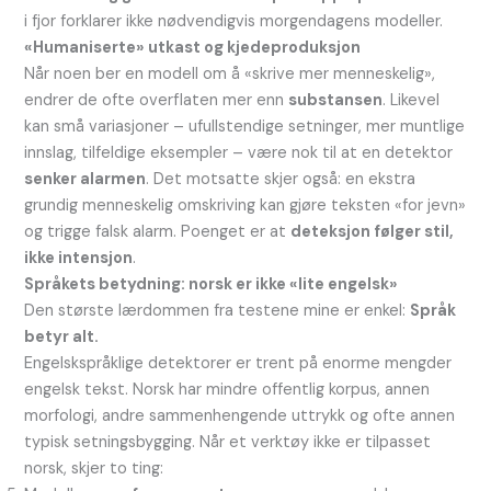
i fjor forklarer ikke nødvendigvis morgendagens modeller.
«Humaniserte» utkast og kjedeproduksjon
Når noen ber en modell om å «skrive mer menneskelig»,
endrer de ofte overflaten mer enn
substansen
. Likevel
kan små variasjoner – ufullstendige setninger, mer muntlige
innslag, tilfeldige eksempler – være nok til at en detektor
senker alarmen
. Det motsatte skjer også: en ekstra
grundig menneskelig omskriving kan gjøre teksten «for jevn»
og trigge falsk alarm. Poenget er at
deteksjon følger stil,
ikke intensjon
.
Språkets betydning: norsk er ikke «lite engelsk»
Den største lærdommen fra testene mine er enkel:
Språk
betyr alt.
Engelskspråklige detektorer er trent på enorme mengder
engelsk tekst. Norsk har mindre offentlig korpus, annen
morfologi, andre sammenhengende uttrykk og ofte annen
typisk setningsbygging. Når et verktøy ikke er tilpasset
norsk, skjer to ting: