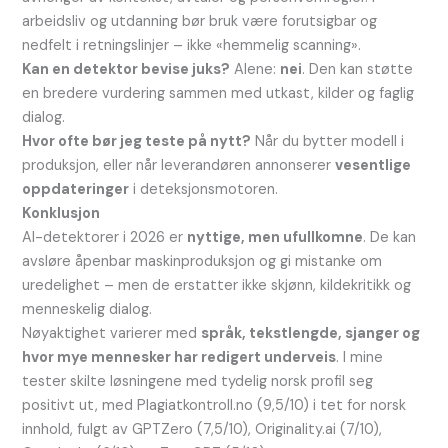
arbeidsliv og utdanning bør bruk være forutsigbar og
nedfelt i retningslinjer – ikke «hemmelig scanning».
Kan en detektor bevise juks?
Alene:
nei
. Den kan støtte
en bredere vurdering sammen med utkast, kilder og faglig
dialog.
Hvor ofte bør jeg teste på nytt?
Når du bytter modell i
produksjon, eller når leverandøren annonserer
vesentlige
oppdateringer
i deteksjonsmotoren.
Konklusjon
AI-detektorer i 2026 er
nyttige, men ufullkomne
. De kan
avsløre åpenbar maskinproduksjon og gi mistanke om
uredelighet – men de erstatter ikke skjønn, kildekritikk og
menneskelig dialog.
Nøyaktighet varierer med
språk, tekstlengde, sjanger og
hvor mye mennesker har redigert underveis
. I mine
tester skilte løsningene med tydelig norsk profil seg
positivt ut, med Plagiatkontroll.no (9,5/10) i tet for norsk
innhold, fulgt av GPTZero (7,5/10), Originality.ai (7/10),