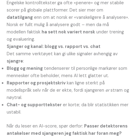
Engelske kontrolltekster ga ofte «penere» og mer stabile
scorer på globale plattformer. Det sier mer om
datatilgang
enn om at norsk er «vanskeligere å analysere».
Norsk er fullt mulig å analysere godt – men da må
modellen faktisk
ha sett nok variert norsk
under trening
og evaluering.
Sjanger og kanal: blogg vs. rapport vs. chat
Det samme verktøyet kan gi ulike signaler avhengig av
sjangre
:
Blogg og mening
tendenserer til personlige markører som
mennesker ofte beholder, mens AI lett glatter ut.
Rapporter og prosjektskriv
kan ligne sterkt på
modellspråk selv når de er ekte, fordi sjangeren
er
stram og
nøytral.
Chat- og supporttekster
er korte; da blir statistikken mer
ustabil.
Når du leser en AI-score, spør derfor:
Passer detektorens
antakelser med sjangeren jeg faktisk har foran meg?