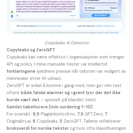
Copyleaks AI Detector
Copyleaks og ZeroGPT
Copyleaks kan være effektivt i organisasjoner som trenger
API og policy. I mine manuelle tester var imidlertid
forklaringene
sjeldnere presise når teksten var redigert av
mennesker etter AI-utkast.
ZeroGPT er enkel å komme i gang med, men ga i min test
oftere
både falske alarmer og «grønt lys» der det ikke
burde vært det
– spesielt på blandet tekst.
Samlet tabellscore (min vurdering 1–10)
For oversikt:
9,5
Plagiatkontroll.no,
7,5
GPTZero,
7
Originality.ai,
6
Copyleaks,
5
ZeroGPT. Tallene reflekterer
bruksverdi for norske tekster
og hvor ofte klassifiseringen